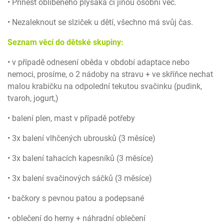
• Přinést oblíbeného plyšáka či jinou osobní věc.
• Nezaleknout se slziček u dětí, všechno má svůj čas.
Seznam věcí do dětské skupiny:
• v případě odnesení oběda v období adaptace nebo
nemoci, prosíme, o 2 nádoby na stravu + ve skříňce nechat
malou krabičku na odpolední tekutou svačinku (pudink,
tvaroh, jogurt,)
• balení plen, mast v případě potřeby
• 3x balení vlhčených ubrousků (3 měsíce)
• 3x balení tahacích kapesníků (3 měsíce)
• 3x balení svačinových sáčků (3 měsíce)
• bačkory s pevnou patou a podepsané
• oblečení do herny + náhradní oblečení