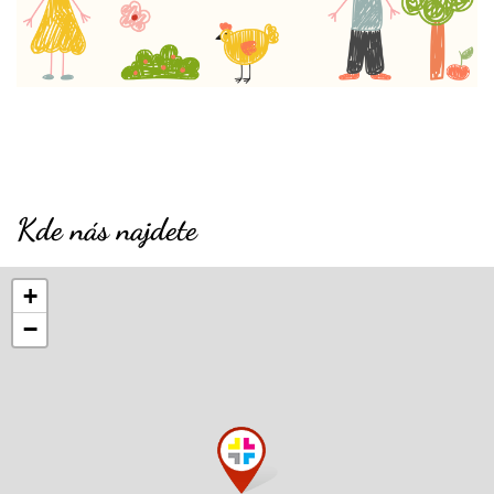
Kde nás najdete
+
−