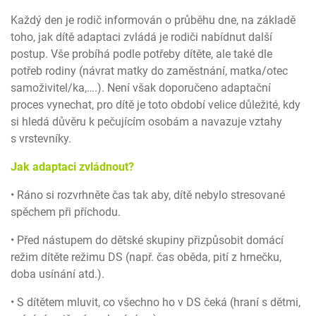
Každý den je rodič informován o průběhu dne, na základě
toho, jak dítě adaptaci zvládá je rodiči nabídnut další
postup. Vše probíhá podle potřeby dítěte, ale také dle
potřeb rodiny (návrat matky do zaměstnání, matka/otec
samoživitel/ka,….). Není však doporučeno adaptační
proces vynechat, pro dítě je toto období velice důležité, kdy
si hledá důvěru k pečujícím osobám a navazuje vztahy
s vrstevníky.
Jak adaptaci zvládnout?
• Ráno si rozvrhněte čas tak aby, dítě nebylo stresované
spěchem při příchodu.
• Před nástupem do dětské skupiny přizpůsobit domácí
režim dítěte režimu DS (např. čas oběda, pití z hrnečku,
doba usínání atd.).
• S dítětem mluvit, co všechno ho v DS čeká (hraní s dětmi,