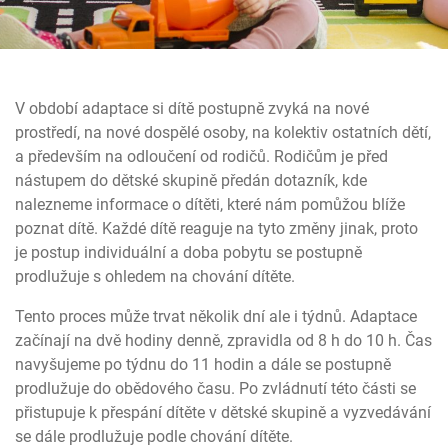
V období adaptace si dítě postupně zvyká na nové
prostředí, na nové dospělé osoby, na kolektiv ostatních dětí,
a především na odloučení od rodičů. Rodičům je před
nástupem do dětské skupině předán dotazník, kde
nalezneme informace o dítěti, které nám pomůžou blíže
poznat dítě. Každé dítě reaguje na tyto změny jinak, proto
je postup individuální a doba pobytu se postupně
prodlužuje s ohledem na chování dítěte.
Tento proces může trvat několik dní ale i týdnů. Adaptace
začínají na dvě hodiny denně, zpravidla od 8 h do 10 h. Čas
navyšujeme po týdnu do 11 hodin a dále se postupně
prodlužuje do obědového času. Po zvládnutí této části se
přistupuje k přespání dítěte v dětské skupině a vyzvedávání
se dále prodlužuje podle chování dítěte.