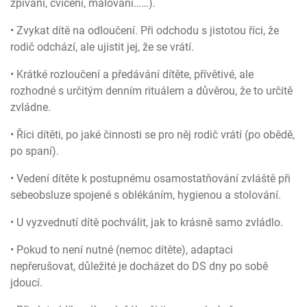
zpívání, cvičení, malování……).
• Zvykat dítě na odloučení. Při odchodu s jistotou říci, že
rodič odchází, ale ujistit jej, že se vrátí.
• Krátké rozloučení a předávání dítěte, přívětivé, ale
rozhodné s určitým denním rituálem a důvěrou, že to určitě
zvládne.
• Říci dítěti, po jaké činnosti se pro něj rodič vrátí (po obědě,
po spaní).
• Vedení dítěte k postupnému osamostatňování zvláště při
sebeobsluze spojené s oblékáním, hygienou a stolování.
• U vyzvednutí dítě pochválit, jak to krásně samo zvládlo.
• Pokud to není nutné (nemoc dítěte), adaptaci
nepřerušovat, důležité je docházet do DS dny po sobě
jdoucí.