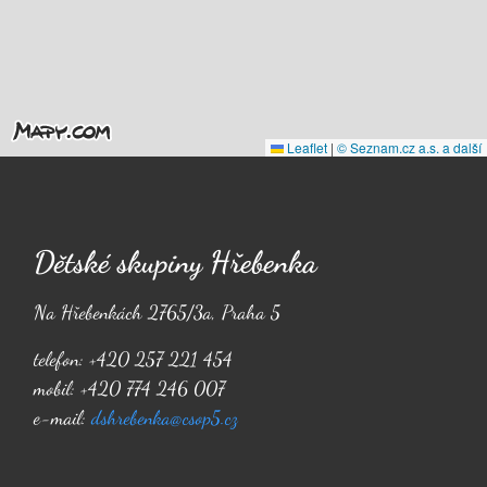
Leaflet
|
© Seznam.cz a.s. a další
Dětské skupiny Hřebenka
Na Hřebenkách 2765/3a, Praha 5
telefon: +420 257 221 454
mobil: +420 774 246 007
e-mail:
dshrebenka@csop5.cz